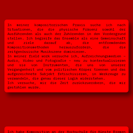
In meiner kompositorischen Praxis suche ich nach
Situationen, die die physische Präsenz sowohl der
Ausführenden als auch der Zuhörenden in den Vordergrund
stellen. Ich begreife das Ensemble als eine Gemeinschaft
und ziele darauf ab, die entfremdenden
Kompositionsmethoden herauszufordern, die die
zeitgenössische Musikszene dominieren.
In meiner field work versuche ich, Aufzeichnungsmedien –
Audio, Video und Fotografie – neu zu kontextualisieren
und sie von Instrumenten, die uns von unserer
Vergangenheit und vom politischen Körper trennen und das
aufgezeichnete Subjekt fetischisieren, in Werkzeuge zu
verwandeln, die genau dieser Logik widerstehen.
Ich versuche, mir die Zeit zurückzuerobern, die mir
gestohlen wurde.
Ich habe Komposition an der Hochschule für Künste Bremen