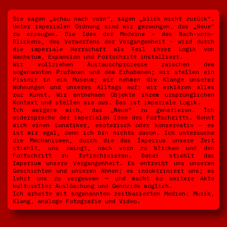
Sie sagen „schau nach vorn“, sagen „blick nicht zurück“.
Unter imperialen Ordnung sind wir gezwungen, das „Neue“
zu erzeugen. Die Idee der Moderne – des Nach-vorn-
Blickens, des Verwerfens der Vergangenheit – wird durch
die imperiale Herrschaft als Teil ihrer Logik von
Wachstum, Expansion und Fortschritt installiert.
Wir vollziehen Austauschprozesse zwischen dem
sogenannten Profanen und dem Erhabenen; wir stellen ein
Pissoir in ein Museum; wir nehmen die Klänge unserer
Wohnungen und unseres Alltags auf; wir erklären alles
zur Kunst. Wir entnehmen Objekte ihrem ursprünglichen
Kontext und stellen sie aus. Das ist imperiale Logik.
Ich weigere mich, das „Neue“ zu generieren. Ich
widerspreche der imperialen Idee des Fortschritts. Nennt
mich einen Lunatiker, esoterisch oder konservativ — es
ist mir egal, denn ich bin nichts davon. Ich untersuche
die Mechanismen, durch die das Imperium unsere Zeit
stiehlt, uns zwingt, nach vorn zu blicken und den
Fortschritt zu fetischisieren. Dabei stiehlt das
Imperium unsere Vergangenheit. Es entreißt uns unseren
Geschichten und unseren Ahnen; es indoktriniert uns; es
lehrt uns zu vergessen — und macht so weitere Akte
kultureller Auslöschung und Genozids möglich.
Ich arbeite mit sogenannten zeitbasierten Medien: Musik,
Klang, analoge Fotografie und Video.