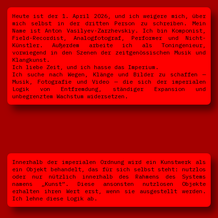
Heute ist der 1. April 2026, und ich weigere mich, über
mich selbst in der dritten Person zu schreiben. Mein
Name ist Anton Vasilyev-Zarzhevskiy. Ich bin Komponist,
Field-Recordist, Analogfotograf, Performer und Nicht-
Künstler. Außerdem arbeite ich als Toningenieur,
vorwiegend in den Szenen der zeitgenössischen Musik und
Klangkunst.
Ich liebe Zeit, und ich hasse das Imperium.
Ich suche nach Wegen, Klänge und Bilder zu schaffen —
Musik, Fotografie und Video — die sich der imperialen
Logik von Entfremdung, ständiger Expansion und
unbegrenztem Wachstum widersetzen.
Innerhalb der imperialen Ordnung wird ein Kunstwerk als
ein Objekt behandelt, das für sich selbst steht: nutzlos
oder nur nützlich innerhalb des Rahmens des Systems
namens „Kunst“. Diese ansonsten nutzlosen Objekte
erhalten ihren Wert erst, wenn sie ausgestellt werden.
Ich lehne diese Logik ab.